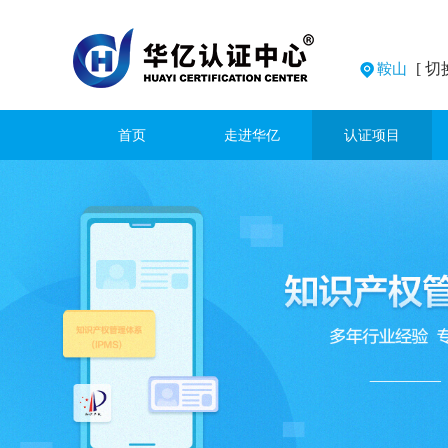
[ 切
鞍山
首页
走进华亿
认证项目